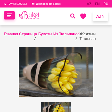
AZ
EN
RU
‪+994551002133‬
Доставка на адрес
AZN
Главная Страница
Букеты Из Тюльпанов
Желтый
Тюльпан