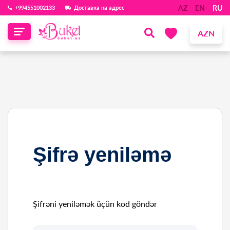
AZ
EN
RU
‪+994551002133‬
Доставка на адрес
AZN
Şifrə yeniləmə
Şifrəni yeniləmək üçün kod göndər