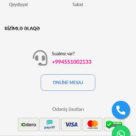
Qeydiyyat
Səbət
BİZİMLƏ ƏLAQƏ
Sualınız var?
+994551002133
ONLİNE MESAJ
Ödəniş üsulları