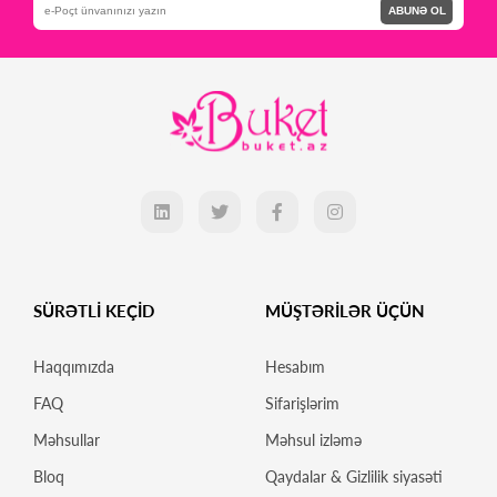
ABUNƏ OL
SÜRƏTLİ KEÇİD
MÜŞTƏRİLƏR ÜÇÜN
Haqqımızda
Hesabım
FAQ
Sifarişlərim
Məhsullar
Məhsul izləmə
Bloq
Qaydalar & Gizlilik siyasəti