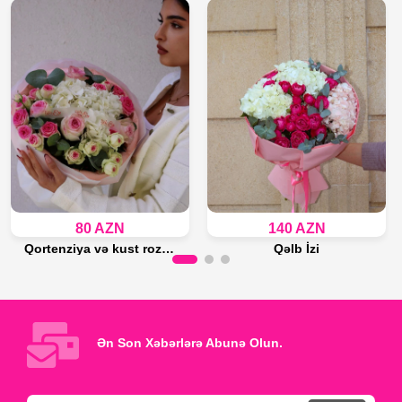
80 AZN
140 AZN
Qortenziya və kust roza buketi
Qəlb İzi
Son 14 ədəd
Son 18 ədəd
Səbətə Əlavə et
Səbətə Əlavə et
Ən Son Xəbərlərə Abunə Olun.