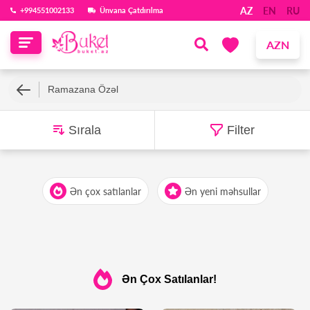
AZ
EN
RU
‪+994551002133‬
Ünvana Çatdırılma
AZN
Ramazana Özəl
Sırala
Filter
Ən çox satılanlar
Ən yeni məhsullar
Ən Çox Satılanlar!