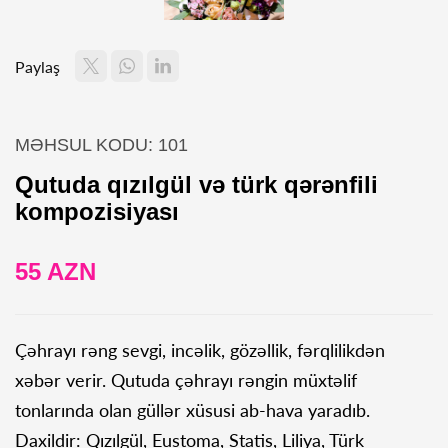
Paylaş
MƏHSUL KODU: 101
Qutuda qızılgül və türk qərənfili
kompozisiyası
55 AZN
Çəhrayı rəng sevgi, incəlik, gözəllik, fərqlilikdən
xəbər verir. Qutuda çəhrayı rəngin müxtəlif
tonlarında olan güllər xüsusi ab-hava yaradıb.
Daxildir: Qızılgül, Eustoma, Statis, Liliya, Türk