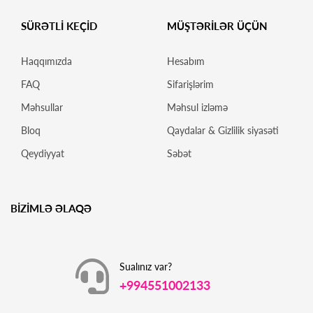
SÜRƏTLİ KEÇİD
MÜŞTƏRİLƏR ÜÇÜN
Haqqımızda
Hesabım
FAQ
Sifarişlərim
Məhsullar
Məhsul izləmə
Bloq
Qaydalar & Gizlilik siyasəti
Qeydiyyat
Səbət
BİZİMLƏ ƏLAQƏ
Sualınız var?
+994551002133