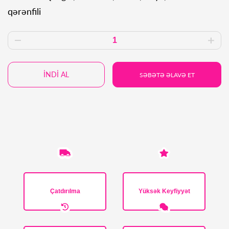
qərənfili
İNDİ AL
SƏBƏTƏ ƏLAVƏ ET
Çatdırılma
Yüksək Keyfiyyət