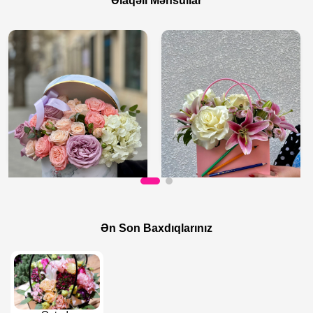
Əlaqəli Məhsullar
120 AZN
40 AZN
45 AZN
Qutuda qarışıq güllər
Ən Son Baxdıqlarınız
15 sentyabr üçün buket