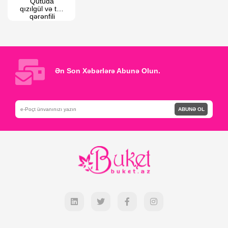
Qutuda 
qızılgül və türk 
qərənfili 
kompozisiyası
Ən Son Xəbərlərə Abunə Olun.
ABUNƏ OL