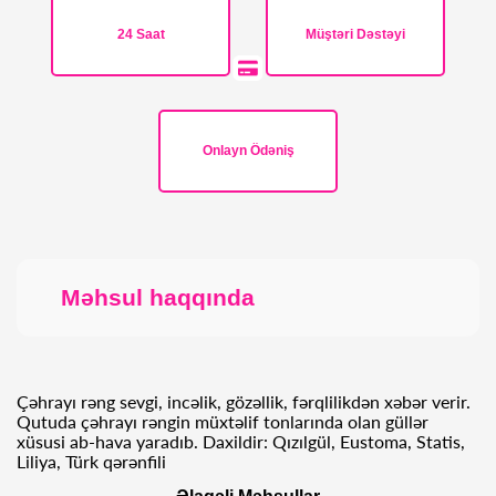
24 Saat
Müştəri Dəstəyi
Onlayn Ödəniş
Məhsul haqqında
Çəhrayı rəng sevgi, incəlik, gözəllik, fərqlilikdən xəbər verir.
Qutuda çəhrayı rəngin müxtəlif tonlarında olan güllər
xüsusi ab-hava yaradıb. Daxildir: Qızılgül, Eustoma, Statis,
Liliya, Türk qərənfili