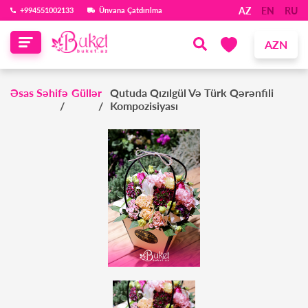
AZ
EN
RU
‪+994551002133‬
Ünvana Çatdırılma
AZN
Əsas Səhifə
Güllər
Qutuda Qızılgül Və Türk Qərənfili
Kompozisiyası